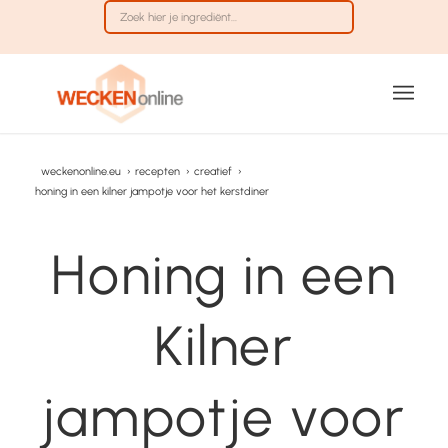
weckenonline.eu
›
recepten
›
creatief
›
honing in een kilner jampotje voor het kerstdiner
Honing in een
Kilner
jampotje voor