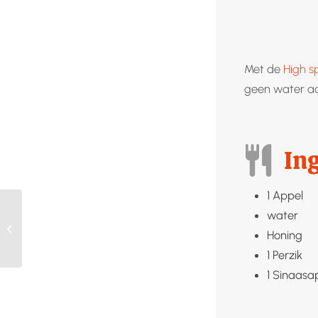
Met de
High 
geen water aa
In
1
Appel
water
Aardbeien invriezen
Honing
1
Perzik
1
Sinaasa