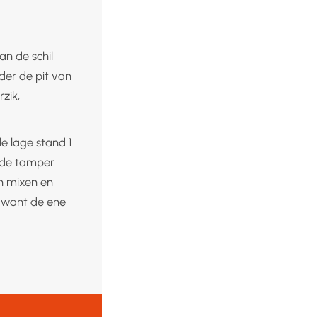
an de schil
der de pit van
zik,
e lage stand 1
 de tamper
n mixen en
n want de ene