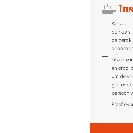
Ins
▢
Was de app
aan de si
de perzik 
sinaasappe
▢
Doe alle 
en draai 
om de vru
giet er d
persoon w
▢
Proef eve