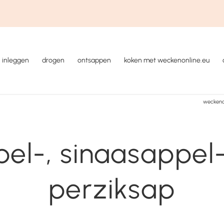
inleggen
drogen
ontsappen
koken met weckenonline.eu
weckeno
el-, sinaasappel
perziksap