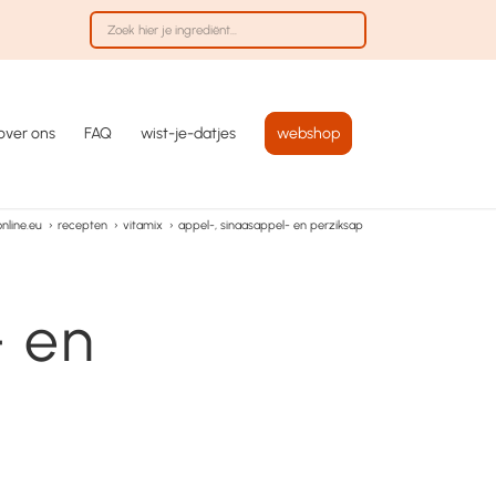
over ons
FAQ
wist-je-datjes
webshop
nline.eu
›
recepten
›
vitamix
›
appel-, sinaasappel- en perziksap
- en