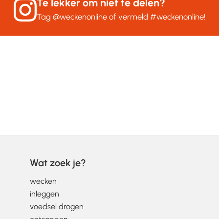
Te lekker om niet te delen?
Tag
@weckenonline
of vermeld
#weckenonline
!
Wat zoek je?
wecken
inleggen
voedsel drogen