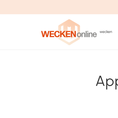
wecken
App