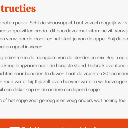
tructies
el en perzik. Schil de sinaasappel. Laat zoveel mogelijk wit v
naasappel zitten omdat dit boordevol met vitamine zit. Verwij
en verwijder de kroost en het steeltje van de appel. Snij de per
l en appel in vieren.
ingrediënten in de mengkom van de blender en mix. Begin op d
de knop langzaam naar de hoogste stand. Gebruik eventueel
chten naar beneden te duwen. Laat de vruchten 30 seconde
an koud water bij. Kijk zelf even hoeveel water u wil toevoege
il een dikker sap en de andere een lopend sapje.
n of het sapje zoet genoeg is en voeg anders wat honing toe.