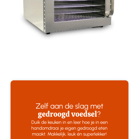
Zelf aan de slag met
gedroogd voedsel
?
Duik de keuken in en leer hoe je in een
handomdraai je eigen gedroogd eten
maakt. Makkelijk, leuk én superlekker!