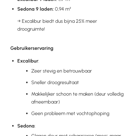
Sedona 9 laden:
0,94 m²
→ Excalibur biedt dus bijna 25% meer
droogruimte!
Gebruikerservaring
Excalibur
:
Zeer stevig en betrouwbaar
Sneller droogresultaat
Makkelijker schoon te maken (deur volledig
afneembaar)
Geen probleem met vochtophoping
Sedona
:
Glazen deur met scharnieren (mooi, maar