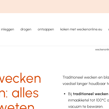
inleggen
drogen
ontsappen
koken met weckenonline.eu
weckenonli
 wecken
Traditioneel wecken en b
voedsel langer houdbaar 
: alles
Bij
traditioneel
wecken
inmaakketel tot 100°C 
 weten
vacuüm te bewaren.