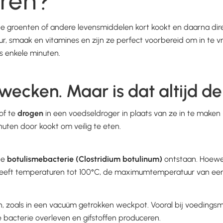
eren?
je groenten of andere levensmiddelen kort kookt en daarna dire
r, smaak en vitamines en zijn ze perfect voorbereid om in te vr
ts enkele minuten.
s wecken. Maar is dat altijd d
of te
drogen
in een voedseldroger in plaats van ze in te maken
nuten door kookt om veilig te eten.
de
botulismebacterie (Clostridium botulinum)
ontstaan. Hoewel 
erleeft temperaturen tot 100°C, de maximumtemperatuur van e
n, zoals in een vacuüm getrokken weckpot. Vooral bij voeding
 bacterie overleven en gifstoffen produceren.