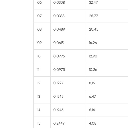
106
0,0308
32,47
107
0,0388
25,77
108
0,0489
20,45
109
0,0615
16,26
110
0,0775
12,90
111
0,0975
10,26
112
0,1227
8,15
113
0,1545
6,47
114
0,1945
5,14
115
0,2449
4,08