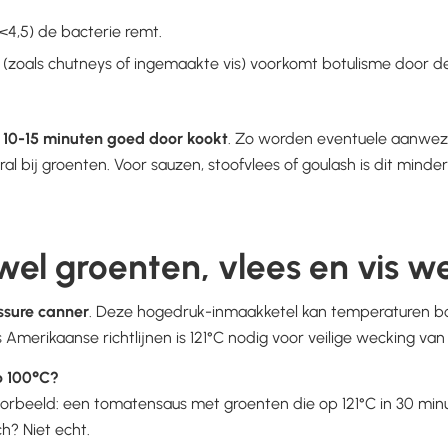
<4,5) de bacterie remt.
(zoals chutneys of ingemaakte vis) voorkomt botulisme door 
g
10-15 minuten goed door kookt
. Zo worden eventuele aanwezi
al bij groenten. Voor sauzen, stoofvlees of goulash is dit minde
el groenten, vlees en vis 
ssure canner
. Deze hogedruk-inmaakketel kan temperaturen bov
merikaanse richtlijnen is 121°C nodig voor veilige wecking van v
p 100°C?
voorbeeld: een tomatensaus met groenten die op 121°C in 30 mi
ch? Niet echt.