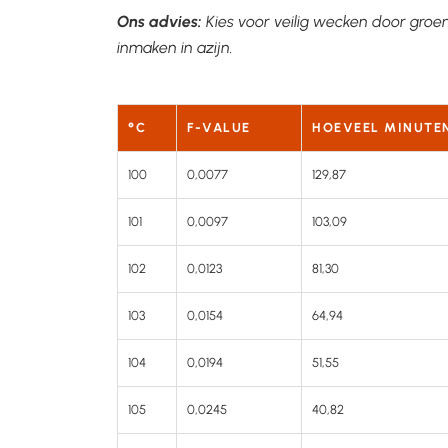
Ons advies:
Kies voor veilig wecken door groen
inmaken in azijn.
°C
F-VALUE
HOEVEEL MINUTEN
100
0,0077
129,87
101
0,0097
103,09
102
0,0123
81,30
103
0,0154
64,94
104
0,0194
51,55
105
0,0245
40,82