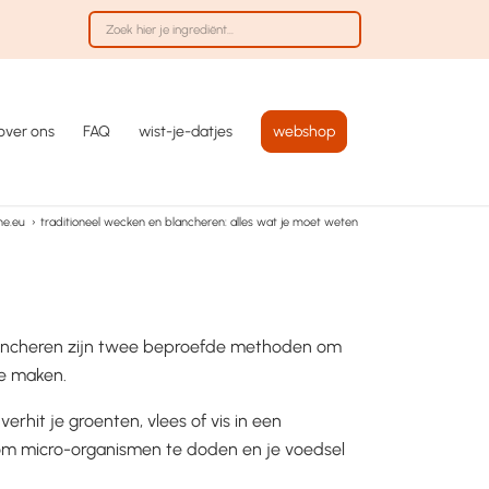
over ons
FAQ
wist-je-datjes
webshop
ne.eu
›
traditioneel wecken en blancheren: alles wat je moet weten
lancheren zijn twee beproefde methoden om
te maken.
verhit je groenten, vlees of vis in een
om micro-organismen te doden en je voedsel