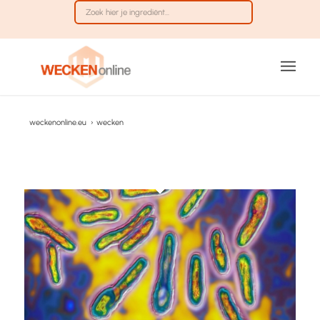
weckenonline.eu
›
wecken