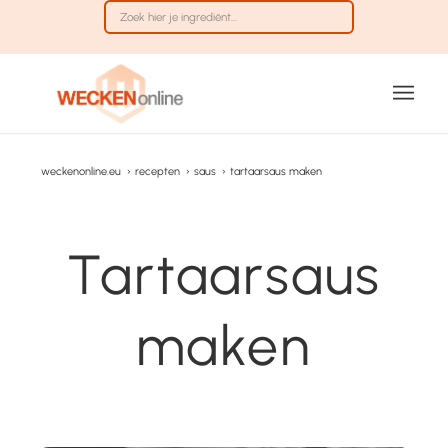
weckenonline.eu
›
recepten
›
saus
›
tartaarsaus maken
Tartaarsaus
maken