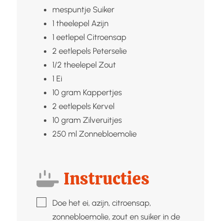
mespuntje
Suiker
1
theelepel
Azijn
1
eetlepel
Citroensap
2
eetlepels
Peterselie
1/2
theelepel
Zout
1
Ei
10
gram
Kappertjes
2
eetlepels
Kervel
10
gram
Zilveruitjes
250
ml
Zonnebloemolie
Instructies
▢
Doe het ei, azijn, citroensap,
zonnebloemolie, zout en suiker in de